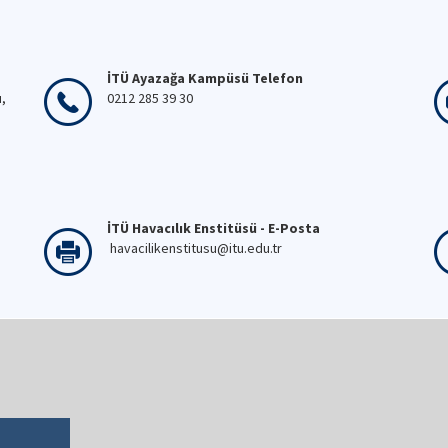
İTÜ Ayazağa Kampüsü Telefon
ı,
0212 285 39 30
İTÜ Havacılık Enstitüsü - E-Posta
havacilikenstitusu@itu.edu.tr