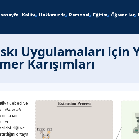
Anasayfa
Kalite
Hakkımızda
Personel
Eğitim
Öğrenciler
askı Uygulamaları için
imer Karışımları
 Hülya Cebeci ve
dan
Materials
ayımlanan
küler
ılabilirliği ve
ırdığını ortaya