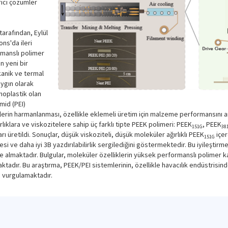
rici çözümler
tarafından, Eylül
ns'da ileri
rmanslı polimer
n yeni bir
kanik ve termal
aygın olarak
moplastik olan
mid (PEI)
erin harmanlanması, özellikle eklemeli üretim için malzeme performansını artır
ırlıklara ve viskozitelere sahip üç farklı tipte PEEK polimeri: PEEK
, PEEK
151G
38
ı üretildi. Sonuçlar, düşük viskoziteli, düşük moleküler ağırlıklı PEEK
içer
151G
si ve daha iyi 3B yazdırılabilirlik sergilediğini göstermektedir. Bu iyileştir
e almaktadır. Bulgular, moleküler özelliklerin yüksek performanslı polimer karış
aktadır. Bu araştırma, PEEK/PEI sistemlerinin, özellikle havacılık endüstrisind
 vurgulamaktadır.