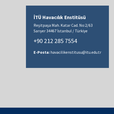
İTÜ Havacılık Enstitüsü
Reşitpaşa Mah. Katar Cad. No:2/63
Sarıyer 34467 İstanbul / Türkiye
+90 212 285 7554
E-Posta:
havacilikenstitusu@itu.edu.tr