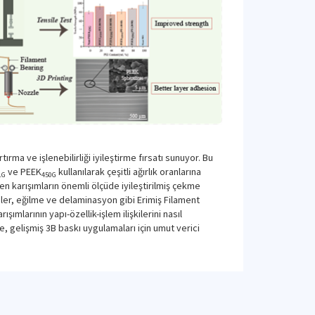
ma ve işlenebilirliği iyileştirme fırsatı sunuyor. Bu
ve PEEK
kullanılarak çeşitli ağırlık oranlarına
1G
450G
en karışımların önemli ölçüde iyileştirilmiş çekme
meler, eğilme ve delaminasyon gibi Erimiş Filament
ımlarının yapı-özellik-işlem ilişkilerini nasıl
e, gelişmiş 3B baskı uygulamaları için umut verici