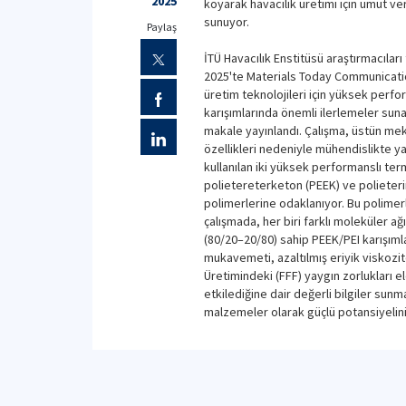
2025
koyarak havacılık üretimi için umut ve
sunuyor.
Paylaş
İTÜ Havacılık Enstitüsü araştırmacıları 
2025'te Materials Today Communicatio
üretim teknolojileri için yüksek perfo
karışımlarında önemli ilerlemeler suna
makale yayınlandı. Çalışma, üstün me
özellikleri nedeniyle mühendislikte y
kullanılan iki yüksek performanslı ter
polietereterketon (PEEK) ve polieteri
polimerlerine odaklanıyor. Bu polimerl
çalışmada, her biri farklı moleküler ağ
(80/20–20/80) sahip PEEK/PEI karışımlar
mukavemeti, azaltılmış eriyik viskozite
Üretimindeki (FFF) yaygın zorlukları el
etkilediğine dair değerli bilgiler sunm
malzemeler olarak güçlü potansiyelini