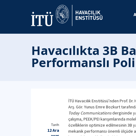
Havacılıkta 3B B
Performanslı Pol
İTÜ Havacılık Enstitüsü’nden Prof. Dr.
Arş. Gör. Yunus Emre Bozkurt tarafın
Today Communications
dergisinde y
çalışma, PEEK/PEI karışımlarında mole
Tarih
özelliklerin optimize edilmesinin 3B yaz
12 Ara
mekanik performansı önemli ölçüde art