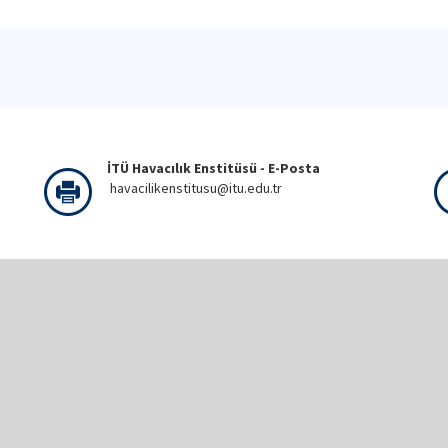
İTÜ Havacılık Enstitüsü - E-Posta
havacilikenstitusu@itu.edu.tr