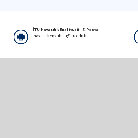
İTÜ Havacılık Enstitüsü - E-Posta
havacilikenstitusu@itu.edu.tr